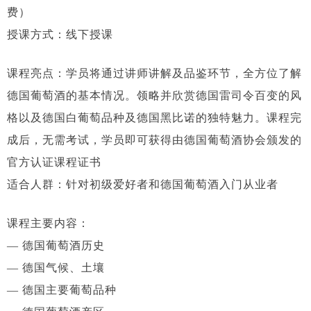
费）
授课方式：线下授课
课程亮点：学员将通过讲师讲解及品鉴环节，全方位了解
德国葡萄酒的基本情况。领略并欣赏德国雷司令百变的风
格以及德国白葡萄品种及德国黑比诺的独特魅力。课程完
成后，无需考试，学员即可获得由德国葡萄酒协会颁发的
官方认证课程证书
适合人群：针对初级爱好者和德国葡萄酒入门从业者
课程主要内容：
— 德国葡萄酒历史
— 德国气候、土壤
— 德国主要葡萄品种