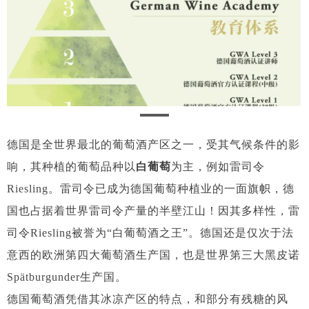
德国是全世界最北的葡萄酒产区之一，受其气候条件的影
响，其种植的葡萄品种以
白葡萄
为主，例如雷司令
Riesling。雷司令已成为德国葡萄种植业的一面旗帜，德
国也占据着世界雷司令产量的半壁江山！因其多样性，雷
司令Riesling被誉为“白葡萄酒之王”。德国还是仅次于法
意西的欧洲第四大葡萄酒生产国，也是世界第三大黑皮诺
Spätburgunder生产国。
德国葡萄酒凭借其冰凉产区的特点，和部分有残糖的风